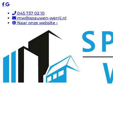
045 737 02 10
mw@spauwen-werrij.nl
Naar onze website ›