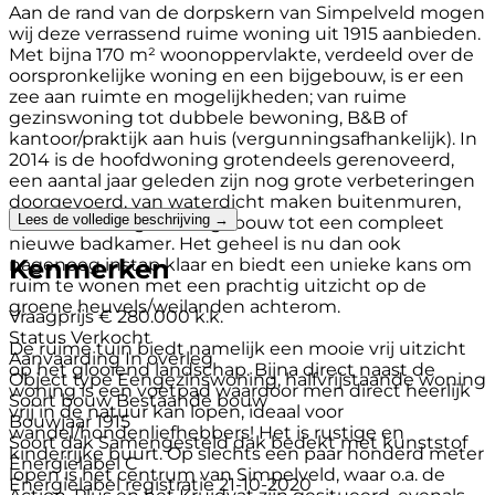
Aan de rand van de dorpskern van Simpelveld mogen
wij deze verrassend ruime woning uit 1915 aanbieden.
Met bijna 170 m² woonoppervlakte, verdeeld over de
oorspronkelijke woning en een bijgebouw, is er een
zee aan ruimte en mogelijkheden; van ruime
gezinswoning tot dubbele bewoning, B&B of
kantoor/praktijk aan huis (vergunningsafhankelijk). In
2014 is de hoofdwoning grotendeels gerenoveerd,
een aantal jaar geleden zijn nog grote verbeteringen
doorgevoerd, van waterdicht maken buitenmuren,
Lees de volledige beschrijving →
extra fundering buitengebouw tot een compleet
nieuwe badkamer. Het geheel is nu dan ook
Kenmerken
nagenoeg instap klaar en biedt een unieke kans om
ruim te wonen met een prachtig uitzicht op de
groene heuvels/weilanden achterom.
Vraagprijs
€ 280.000 k.k.
Status
Verkocht
De ruime tuin biedt namelijk een mooie vrij uitzicht
Aanvaarding
In overleg
op het glooiend landschap. Bijna direct naast de
Object type
Eengezinswoning, halfvrijstaande woning
woning is een voetpad waardoor men direct heerlijk
Soort bouw
Bestaande bouw
vrij in de natuur kan lopen, ideaal voor
Bouwjaar
1915
wandel/hondenliefhebbers! Het is rustige en
Soort dak
Samengesteld dak bedekt met kunststof
kinderrijke buurt. Op slechts een paar honderd meter
Energielabel
C
lopen is het centrum van Simpelveld, waar o.a. de
Energielabel registratie
21-10-2020