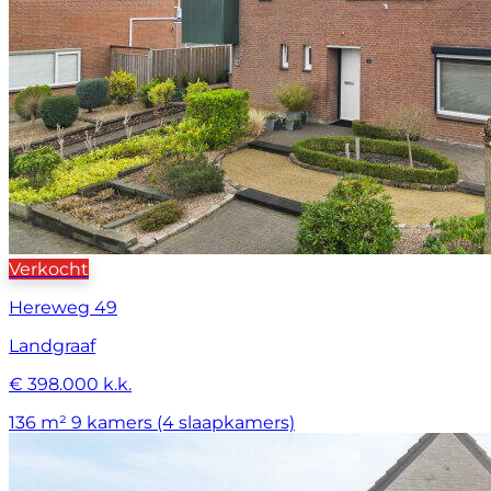
Verkocht
Hereweg 49
Landgraaf
€ 398.000 k.k.
136 m²
9 kamers (4 slaapkamers)