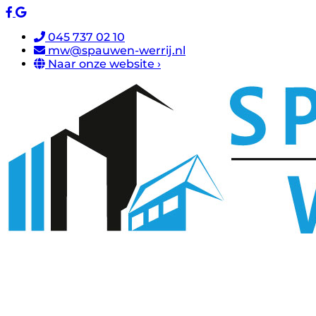
045 737 02 10
mw@spauwen-werrij.nl
Naar onze website ›