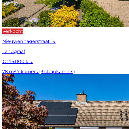
Verkocht
Nieuwenhagerstraat 19
Landgraaf
€ 215.000 k.k.
78 m²
7 kamers (3 slaapkamers)