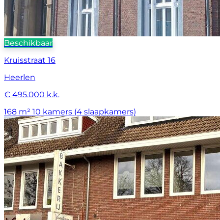
Beschikbaar
Kruisstraat 16
Heerlen
€ 495.000 k.k.
168 m²
10 kamers (4 slaapkamers)