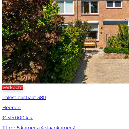
Verkocht
Palestinastraat 380
Heerlen
€ 315.000 k.k.
111 m²
8 kamers (4 slaapkamers)