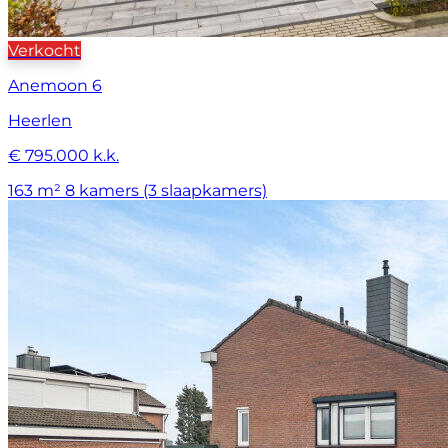
Verkocht
Anemoon 6
Heerlen
€ 795.000 k.k.
163 m²
8 kamers (3 slaapkamers)