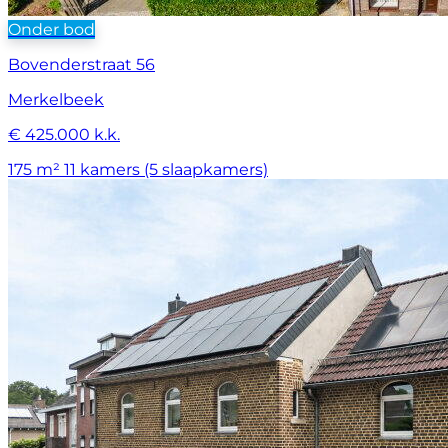
Onder bod
Bovenderstraat 56
Merkelbeek
€ 425.000 k.k.
175 m²
11 kamers (5 slaapkamers)