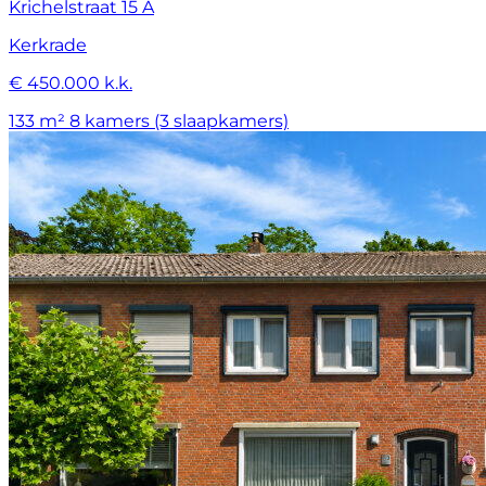
Krichelstraat 15 A
Kerkrade
€ 450.000 k.k.
133 m²
8 kamers (3 slaapkamers)