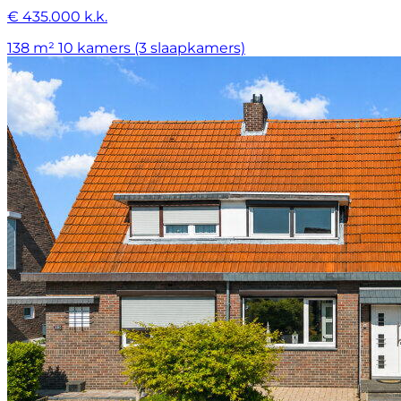
€ 435.000 k.k.
138 m²
10 kamers (3 slaapkamers)