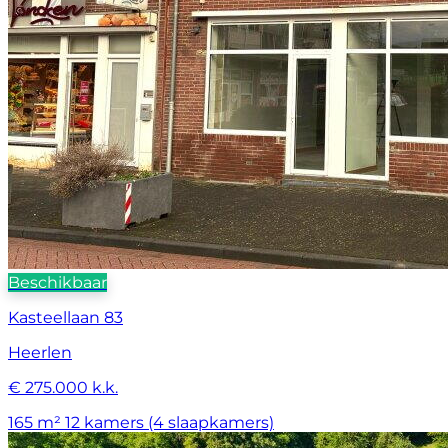
Beschikbaar
Kasteellaan 83
Heerlen
€ 275.000 k.k.
165 m²
12 kamers (4 slaapkamers)