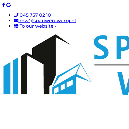
045 737 02 10
mw@spauwen-werrij.nl
To our website ›