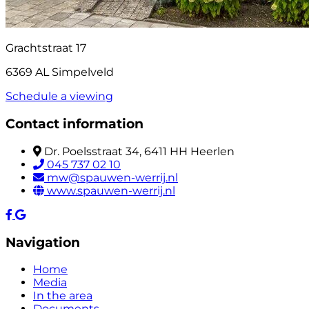
Grachtstraat 17
6369 AL Simpelveld
Schedule a viewing
Contact information
Dr. Poelsstraat 34, 6411 HH Heerlen
045 737 02 10
mw@spauwen-werrij.nl
www.spauwen-werrij.nl
Navigation
Home
Media
In the area
Documents