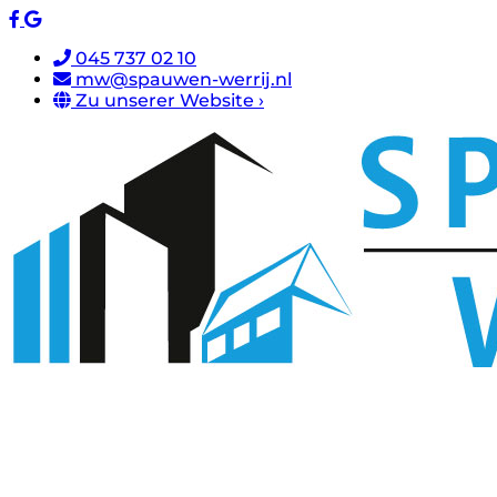
045 737 02 10
mw@spauwen-werrij.nl
Zu unserer Website ›