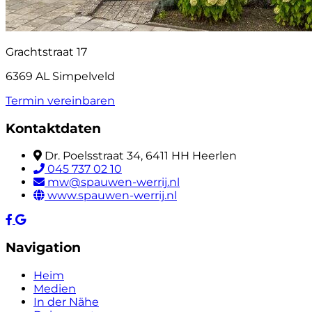
Grachtstraat 17
6369 AL Simpelveld
Termin vereinbaren
Kontaktdaten
Dr. Poelsstraat 34, 6411 HH Heerlen
045 737 02 10
mw@spauwen-werrij.nl
www.spauwen-werrij.nl
Navigation
Heim
Medien
In der Nähe